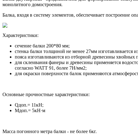
монолитного домостроения.
Балка, входя в систему элементов, обеспечивает построение о
Характеристики:
сечение балки 200*80 мм;
стенка балки толщиной не менее 27мм изготавливается и
пояса изготавливаются из отборной древесины хвойных по
для склеивания фанеры и древесины применяется водосто
согласно WATT 91, более 7Н/мм2;
для окраски поверхности балок применяются атмосферос
Основные прочностные характеристики:
Qдоп.= 11кН;
Мдоп.= 5кН·м
Масса погонного метра балки - не более 6кг.