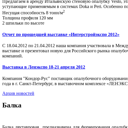
Предлагаем в аренду Итальянскую стеновую опалубку Vesto, э
уступающие применяемым в системах Doka и Peri. Особенно п
2
Несущая способность 8 тонн/м
Толщина профиля 120 мм
2 шпильки по высоте
Отчет по прошедшей выставке «Интерстройэкспо 2012»
С 18.04.2012 по 21.04.2012 наша компания участвовала в Межд
выставке и презентовал новую для Российского рынка опалубо
компаний.
Выставка в Ленэкспо 18-21 апреля 2012
Компания "Кондор-Рус" поставщик опалубочного оборудования
года в г. Санкт-Петербург, в выставочном комплексе «ЛЕНЭКС
Архив новостей
Балка
Балка двутавровая предназначена для формирования опалуб