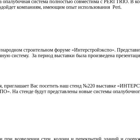
та опалубочная система полностью совместима с PERI TRIO. В 
одойдет компаниям, имеющим опыт использования Peri.
ународном строительном форуме «Интерстройэкспо». Представите
чную систему. За период выставки была произведена презентац
, приглашает Вас посетить наш стенд №220 выставке «ИНТЕРСТ
ПО». На стенде будут представлены новые системы опалубочног
ки при возведении стен, колонн и перекрытий зданий и соору